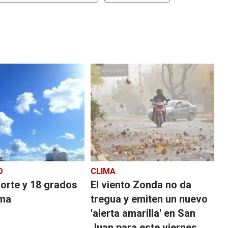
O
CLIMA
orte y 18 grados
El viento Zonda no da
ima
tregua y emiten un nuevo
'alerta amarilla' en San
Juan para este viernes