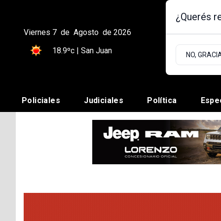
¿Querés re
Viernes 7
de
Agosto
de 2026
18.9ºc | San Juan
NO, GRACI
Policiales
Judiciales
Política
Espe