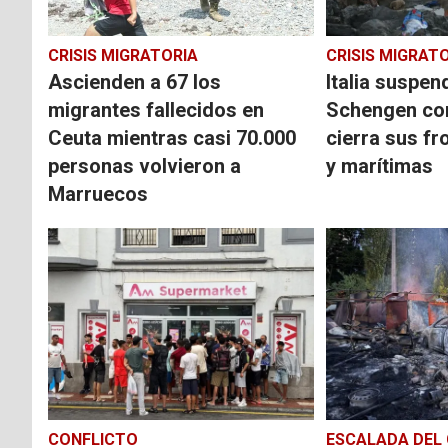
CRISIS MIGRATORIA
CRISIS MIGRAT
Ascienden a 67 los
Italia suspen
migrantes fallecidos en
Schengen co
Ceuta mientras casi 70.000
cierra sus fr
personas volvieron a
y marítimas
Marruecos
CONFLICTO
ESCALADA DEL