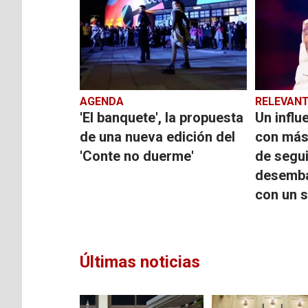
AGENDA
RELEVAN
'El banquete', la propuesta
Un influ
de una nueva edición del
con más
'Conte no duerme'
de segu
desemba
con un s
Últimas noticias