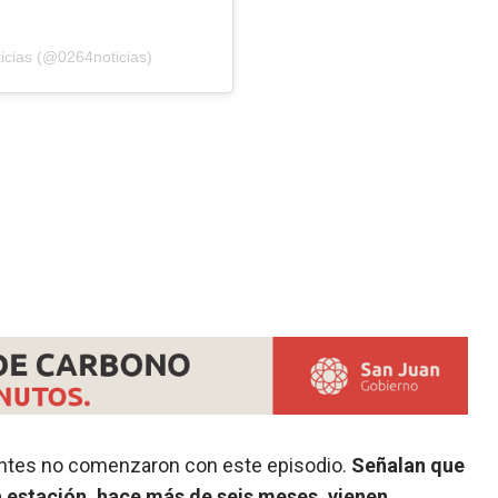
icias (@0264noticias)
ntes no comenzaron con este episodio.
Señalan que
a estación, hace más de seis meses, vienen