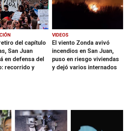
CIÓN
VIDEOS
retiro del capítulo
El viento Zonda avivó
as, San Juan
incendios en San Juan,
á en defensa del
puso en riesgo viviendas
o: recorrido y
y dejó varios internados
s