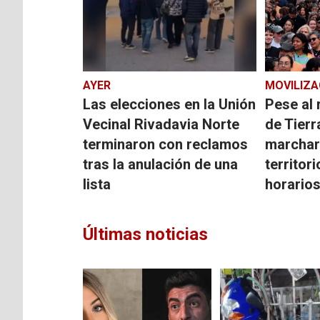
AYER
MOVILIZA
Las elecciones en la Unión
Pese al 
Vecinal Rivadavia Norte
de Tierr
terminaron con reclamos
marchar
tras la anulación de una
territori
lista
horario
Últimas noticias