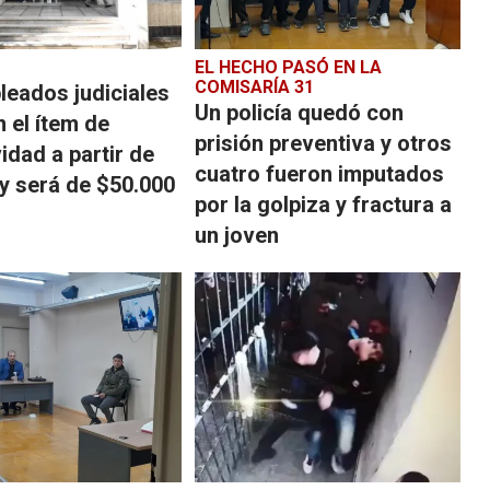
EL HECHO PASÓ EN LA
COMISARÍA 31
leados judiciales
Un policía quedó con
 el ítem de
prisión preventiva y otros
idad a partir de
cuatro fueron imputados
y será de $50.000
por la golpiza y fractura a
un joven