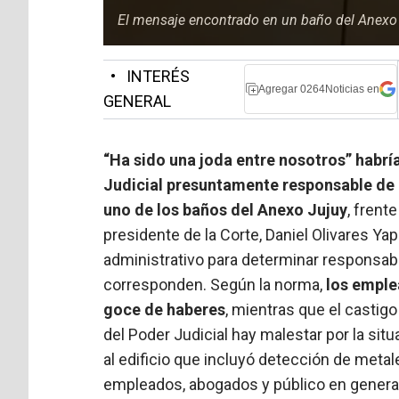
El mensaje encontrado en un baño del Anexo J
•
INTERÉS
Agregar 0264Noticias en
GENERAL
“Ha sido una joda entre nosotros” habr
Judicial presuntamente responsable de 
uno de los baños del Anexo Jujuy
, frent
presidente de la Corte, Daniel Olivares Ya
administrativo para determinar responsabil
corresponden. Según la norma,
los emple
goce de haberes
, mientras que el castig
del Poder Judicial hay malestar por la sit
al edificio que incluyó detección de metal
empleados, abogados y público en general. 