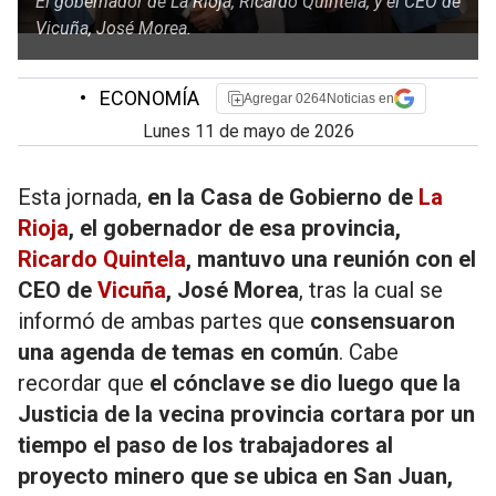
El gobernador de La Rioja, Ricardo Quintela, y el CEO de
Vicuña, José Morea.
•
ECONOMÍA
Agregar 0264Noticias en
lunes 11 de mayo de 2026
Esta jornada,
en la Casa de Gobierno de
La
Rioja
, el gobernador de esa provincia,
Ricardo Quintela
, mantuvo una reunión con el
CEO de
Vicuña
, José Morea
, tras la cual se
informó de ambas partes que
consensuaron
una agenda de temas en común
. Cabe
recordar que
el cónclave se dio luego que la
Justicia de la vecina provincia cortara por un
tiempo el paso de los trabajadores al
proyecto minero que se ubica en San Juan,