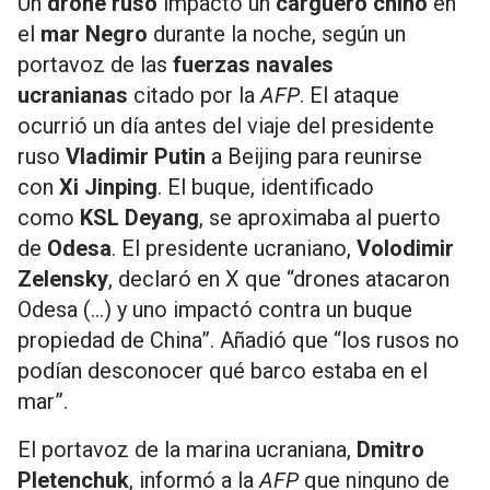
Un
drone ruso
impactó un
carguero chino
en
el
mar Negro
durante la noche, según un
portavoz de las
fuerzas navales
ucranianas
citado por la
AFP
. El ataque
ocurrió un día antes del viaje del presidente
ruso
Vladimir Putin
a Beijing para reunirse
con
Xi Jinping
. El buque, identificado
como
KSL Deyang
, se aproximaba al puerto
de
Odesa
. El presidente ucraniano,
Volodimir
Zelensky
, declaró en X que “drones atacaron
Odesa (...) y uno impactó contra un buque
propiedad de China”. Añadió que “los rusos no
podían desconocer qué barco estaba en el
mar”.
El portavoz de la marina ucraniana,
Dmitro
Pletenchuk
, informó a la
AFP
que ninguno de