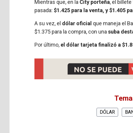
Mientras que, en la
City porteña
, el bille
pasada:
$1.425 para la venta, y $1.405 p
A su vez, el
dólar oficial
que maneja el Ba
$1.375 para la compra, con una
suba desta
Por último,
el dólar tarjeta finalizó a $1.
Temas
DÓLAR
BA