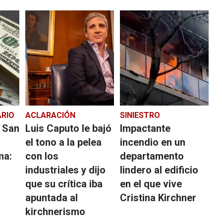
RIO
ACLARACIÓN
SINIESTRO
n San
Luis Caputo le bajó
Impactante
el tono a la pelea
incendio en un
ma:
con los
departamento
industriales y dijo
lindero al edificio
que su crítica iba
en el que vive
apuntada al
Cristina Kirchner
kirchnerismo