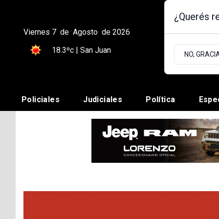
¿Querés re
Viernes 7
de
Agosto
de 2026
18.3ºc | San Juan
NO, GRACI
Policiales
Judiciales
Política
Espe