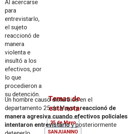
Al acercarse
para
entrevistarlo,
el sujeto
reaccionó de
manera
violenta e
insultó a los
efectivos, por
lo que
procedieron a
su detención.
Temas de
Un hombre causó disturbios en el
esta nota
departamento 25 de Mayo y
reaccionó de
manera agresiva cuando efectivos policiales
25 de Mayo
intentaron entrevistarlo
y posteriormente
SANJUANINO
detenerlo.