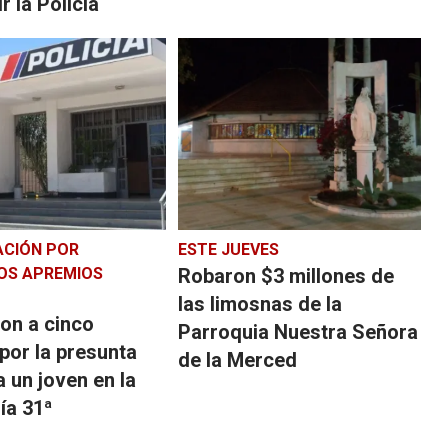
r la Policía
ACIÓN POR
ESTE JUEVES
OS APREMIOS
Robaron $3 millones de
las limosnas de la
on a cinco
Parroquia Nuestra Señora
 por la presunta
de la Merced
a un joven en la
ía 31ª