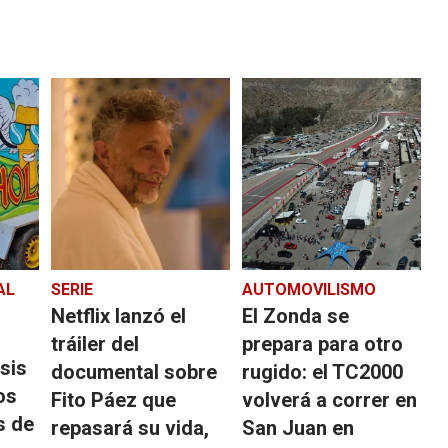
AL
SERIE
AUTOMOVILISMO
Netflix lanzó el
El Zonda se
tráiler del
prepara para otro
asis
documental sobre
rugido: el TC2000
os
Fito Páez que
volverá a correr en
s de
repasará su vida,
San Juan en