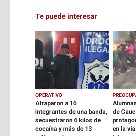
Te puede interesar
OPERATIVO
PREOCUP
Atraparon a 16
Alumnas
integrantes de una banda,
de Cauc
secuestraron 6 kilos de
protago
cocaína y más de 13
en la ví