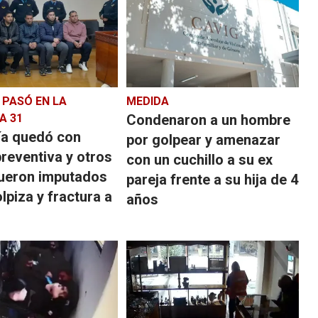
 PASÓ EN LA
MEDIDA
A 31
Condenaron a un hombre
ía quedó con
por golpear y amenazar
preventiva y otros
con un cuchillo a su ex
fueron imputados
pareja frente a su hija de 4
olpiza y fractura a
años
n