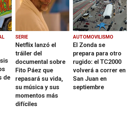
AL
SERIE
AUTOMOVILISMO
Netflix lanzó el
El Zonda se
tráiler del
prepara para otro
asis
documental sobre
rugido: el TC2000
os
Fito Páez que
volverá a correr en
s de
repasará su vida,
San Juan en
su música y sus
septiembre
momentos más
difíciles