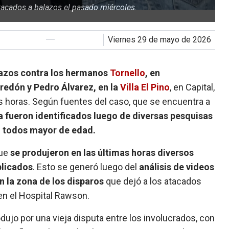
tacados a balazos el pasado miércoles.
viernes 29 de mayo de 2026
lazos contra los hermanos
Tornello
, en
redón y Pedro Álvarez, en la
Villa El Pino
, en Capital,
 horas. Según fuentes del caso, que se encuentra a
a fueron identificados luego de diversas pesquisas
s, todos mayor de edad.
que
se produjeron en las últimas horas diversos
plicados
. Esto se generó luego del
análisis de videos
 la zona de los disparos
que dejó a los atacados
en el Hospital Rawson.
odujo por una vieja disputa entre los involucrados, con