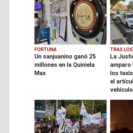
FORTUNA
TRAS LO
Un sanjuanino ganó 25
La Justi
millones en la Quiniela
amparo y
Max
los taxi
el artíc
vehículo