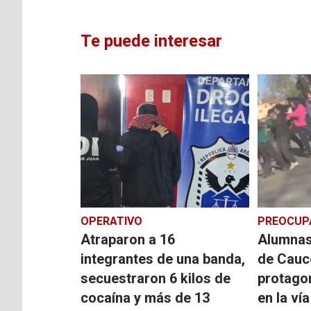
Te puede interesar
OPERATIVO
PREOCUP
Atraparon a 16
Alumnas
integrantes de una banda,
de Cauc
secuestraron 6 kilos de
protago
cocaína y más de 13
en la ví