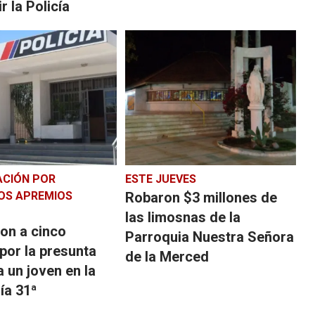
r la Policía
ACIÓN POR
ESTE JUEVES
OS APREMIOS
Robaron $3 millones de
las limosnas de la
on a cinco
Parroquia Nuestra Señora
 por la presunta
de la Merced
a un joven en la
ía 31ª