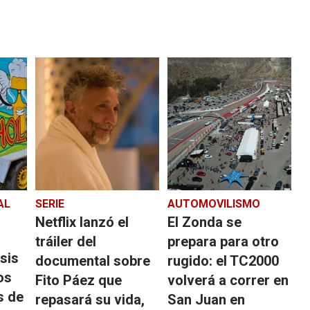
AL
SERIE
AUTOMOVILISMO
Netflix lanzó el
El Zonda se
tráiler del
prepara para otro
asis
documental sobre
rugido: el TC2000
os
Fito Páez que
volverá a correr en
s de
repasará su vida,
San Juan en