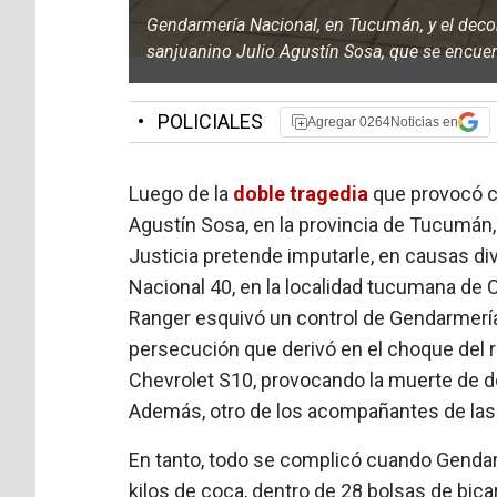
Gendarmería Nacional, en Tucumán, y el deco
sanjuanino Julio Agustín Sosa, que se encuen
•
POLICIALES
Agregar 0264Noticias en
Luego de la
doble tragedia
que provocó co
Agustín Sosa, en la provincia de Tucumán,
Justicia pretende imputarle, en causas di
Nacional 40, en la localidad tucumana de 
Ranger esquivó un control de Gendarmería 
persecución que derivó en el choque del 
Chevrolet S10, provocando la muerte de d
Además, otro de los acompañantes de las 
En tanto, todo se complicó cuando Gendar
kilos de coca, dentro de 28 bolsas de bic