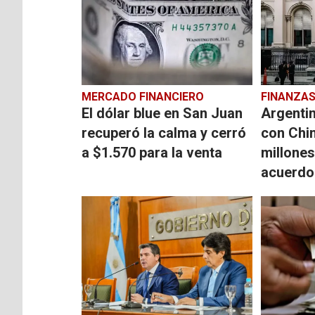
MERCADO FINANCIERO
FINANZA
El dólar blue en San Juan
Argenti
recuperó la calma y cerró
con Chi
a $1.570 para la venta
millones
acuerdo