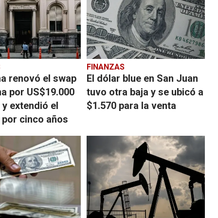
S
FINANZAS
na renovó el swap
El dólar blue en San Juan
na por US$19.000
tuvo otra baja y se ubicó a
 y extendió el
$1.570 para la venta
 por cinco años