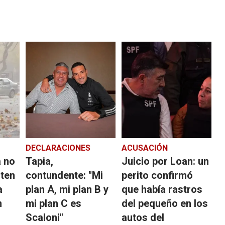
DECLARACIONES
ACUSACIÓN
a no
Tapia,
Juicio por Loan: un
iten
contundente: "Mi
perito confirmó
a
plan A, mi plan B y
que había rastros
n
mi plan C es
del pequeño en los
Scaloni"
autos del