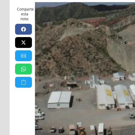
Comparte
esta
nota: