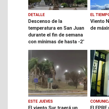
DETALLE
EL TIEMP
Descenso de la
Viento N
temperatura en San Juan
de máx
durante el fin de semana
con mínimas de hasta -2°
ESTE JUEVES
COMUNIC
El viento Sur traerá un
El EPRE 