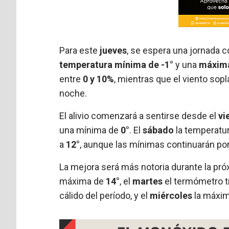
Para este
jueves
, se espera una jornada 
temperatura mínima de -1°
y una
máxima
entre
0 y 10%
, mientras que el viento sopla
noche.
El alivio comenzará a sentirse desde el
vi
una mínima de
0°
. El
sábado
la temperatur
a
12°
, aunque las mínimas continuarán por
La mejora será más notoria durante la pr
máxima de
14°
, el
martes
el termómetro t
cálido del período, y el
miércoles
la máxim