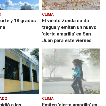
O
CLIMA
orte y 18 grados
El viento Zonda no da
ima
tregua y emiten un nuevo
'alerta amarilla' en San
Juan para este viernes
ADO
CLIMA
pidió a las
Emiten 'alerta amarilla' en