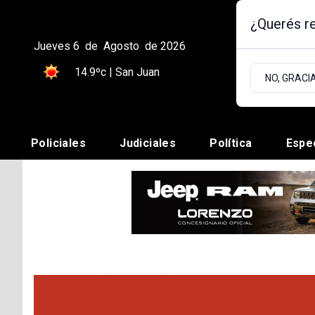
¿Querés re
Jueves 6
de
Agosto
de 2026
14.9ºc | San Juan
NO, GRACI
Policiales
Judiciales
Política
Espe