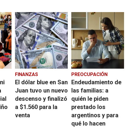
FINANZAS
PREOCUPACIÓN
ni
El dólar blue en San
Endeudamiento de
a
Juan tuvo un nuevo
las familias: a
ial
descenso y finalizó
quién le piden
iño
a $1.560 para la
prestado los
venta
argentinos y para
qué lo hacen