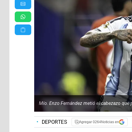
Mío. Enzo Fernández metió el cabezazo que pu
•
DEPORTES
Agregar 0264Noticias en