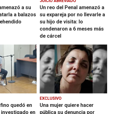
JUICIO ABREVIADO
 amenazó a su
Un reo del Penal amenazó a
atarla a balazos
su expareja por no llevarle a
rehendido
su hijo de visita: lo
condenaron a 6 meses más
de cárcel
EXCLUSIVO
fino quedó en
Una mujer quiere hacer
á investigado en
pública su denuncia por