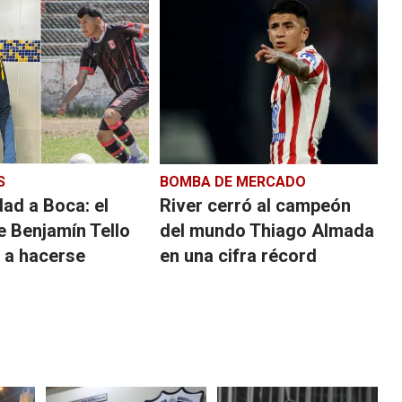
S
BOMBA DE MERCADO
dad a Boca: el
River cerró al campeón
e Benjamín Tello
del mundo Thiago Almada
 a hacerse
en una cifra récord