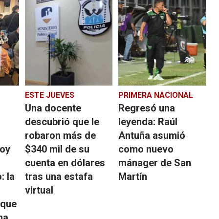
ESTE JUEVES
PRIMERA NACIONAL
Una docente
Regresó una
descubrió que le
leyenda: Raúl
robaron más de
Antuña asumió
hoy
$340 mil de su
como nuevo
cuenta en dólares
mánager de San
: la
tras una estafa
Martín
virtual
 que
na