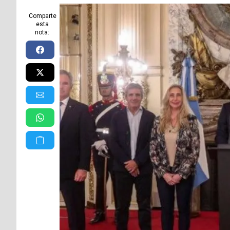
Comparte
esta
nota: