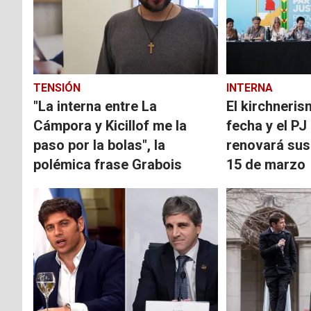
TENSIÓN
INTERNA
"La interna entre La
El kirchneri
Cámpora y Kicillof me la
fecha y el P
paso por la bolas", la
renovará sus
polémica frase Grabois
15 de marzo