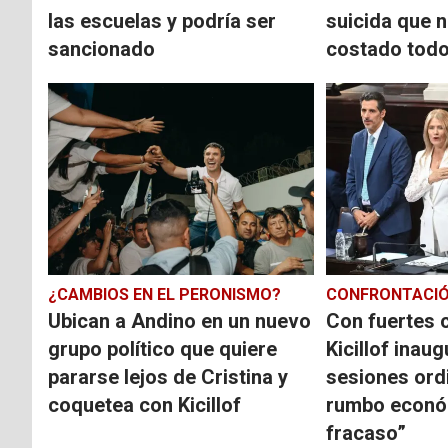
las escuelas y podría ser
suicida que 
sancionado
costado todo
¿CAMBIOS EN EL PERONISMO?
CONFRONTACI
Ubican a Andino en un nuevo
Con fuertes cr
grupo político que quiere
Kicillof inaug
pararse lejos de Cristina y
sesiones ordi
coquetea con Kicillof
rumbo econó
fracaso”