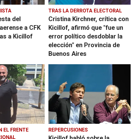
ISTA
TRAS LA DERROTA ELECTORAL
esta del
Cristina Kirchner, crítica con
aerense a CFK
Kicillof, afirmó que "fue un
as a Kicillof
error político desdoblar la
elección" en Provincia de
Buenos Aires
N EL FRENTE
REPERCUSIONES
CIONAL
Kicillof habló sobre la