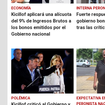
ECONOMÍA
INTERNA PERON
Kicillof aplicará una alícuota
Fuerte respu
del 9% de Ingresos Brutos a
gobierno bon
los bonos emitidos por el
tras las crític
Gobierno nacional
POLÉMICA
EXPECTATIVA E
Kicillof criticó al Gobierno y
PERONISTA NA