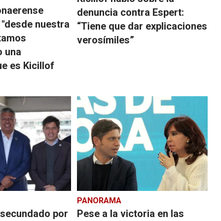
onaerense
denuncia contra Espert:
 "desde nuestra
“Tiene que dar explicaciones
stamos
verosímiles”
o una
e es Kicillof
PANORAMA
, secundado por
Pese a la victoria en las