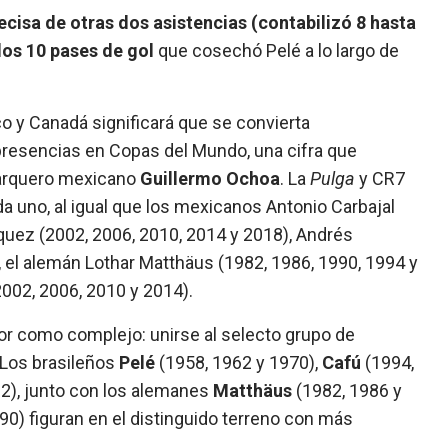
ecisa de otras dos asistencias (contabilizó 8 hasta
los 10 pases de gol
que cosechó Pelé a lo largo de
o y Canadá significará que se convierta
resencias en Copas del Mundo, una cifra que
 arquero mexicano
Guillermo Ochoa
. La
Pulga
y CR7
da uno, al igual que los mexicanos Antonio Carbajal
quez (2002, 2006, 2010, 2014 y 2018), Andrés
 el alemán Lothar Matthäus (1982, 1986, 1990, 1994 y
 2002, 2006, 2010 y 2014).
dor como complejo: unirse al selecto grupo de
 Los brasileños
Pelé
(1958, 1962 y 1970),
Cafú
(1994,
02), junto con los alemanes
Matthäus
(1982, 1986 y
90) figuran en el distinguido terreno con más