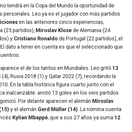
rino tendrá en la Copa del Mundo la oportunidad de
s personales. Leo ya es el jugador con más partidos
iciones
en las anteriores cinco experiencias,
 (25 partidos),
Miroslav Klose
de Alemania (24
idos) y
Cristiano Ronaldo
de Portugal (22 partidos), el
. El dato a tener en cuenta es que el seleccionado que
ncuentros.
 aparece el de los tantos en Mundiales. Leo gritó
13
 (4), Rusia 2018 (1) y Qatar 2022 (7), recordando la
10. En la tabla histórica figura cuarto junto con el
ca inalcanzable: anotó 13 goles en los seis partidos
agonizó. Por delante aparecen el alemán
Miroslav
(15)
y el alemán
Gerd Müller (14)
. La nómina cuenta
ancés
Kylian Mbappé
, que a sus 27 años ya suma
12