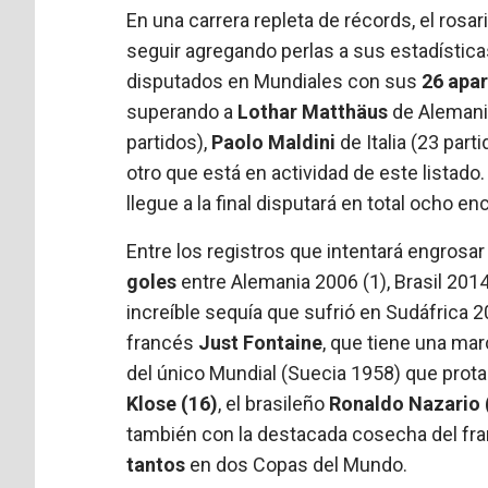
En una carrera repleta de récords, el rosa
seguir agregando perlas a sus estadística
disputados en Mundiales con sus
26 apar
superando a
Lothar Matthäus
de Alemania
partidos),
Paolo Maldini
de Italia (23 part
otro que está en actividad de este listado
llegue a la final disputará en total ocho e
Entre los registros que intentará engrosar
goles
entre Alemania 2006 (1), Brasil 2014
increíble sequía que sufrió en Sudáfrica 20
francés
Just Fontaine
, que tiene una mar
del único Mundial (Suecia 1958) que prot
Klose (16)
, el brasileño
Ronaldo Nazario 
también con la destacada cosecha del fr
tantos
en dos Copas del Mundo.