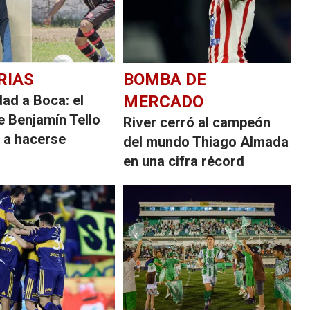
RIAS
BOMBA DE
dad a Boca: el
MERCADO
e Benjamín Tello
River cerró al campeón
 a hacerse
del mundo Thiago Almada
en una cifra récord