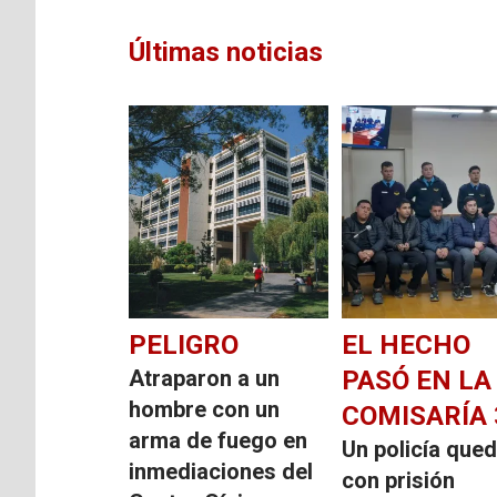
Últimas noticias
PELIGRO
EL HECHO
Atraparon a un
PASÓ EN LA
hombre con un
COMISARÍA 
arma de fuego en
Un policía que
inmediaciones del
con prisión