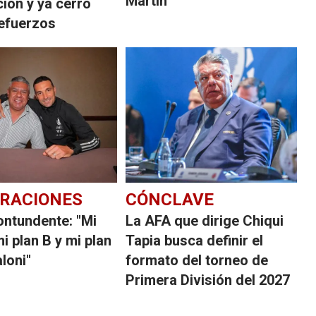
Martín
ión y ya cerró
refuerzos
RACIONES
CÓNCLAVE
ontundente: "Mi
La AFA que dirige Chiqui
mi plan B y mi plan
Tapia busca definir el
loni"
formato del torneo de
Primera División del 2027