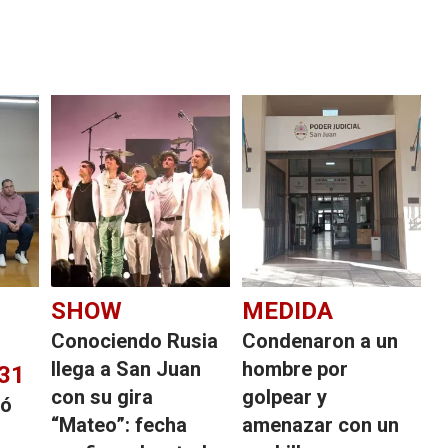
SHOW
MEDIDA
Conociendo Rusia
Condenaron a un
llega a San Juan
hombre por
31
con su gira
golpear y
dó
“Mateo”: fecha
amenazar con un