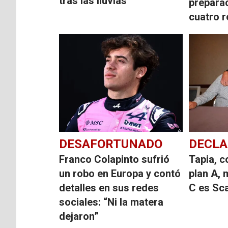
tras las lluvias
preparac
cuatro 
DESAFORTUNADO
DECLA
Franco Colapinto sufrió
Tapia, c
un robo en Europa y contó
plan A, 
detalles en sus redes
C es Sca
sociales: “Ni la matera
dejaron”