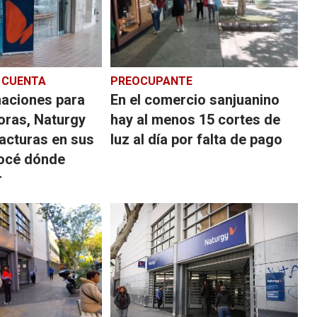
 CUENTA
PREOCUPANTE
maciones para
En el comercio sanjuanino
oras, Naturgy
hay al menos 15 cortes de
facturas en sus
luz al día por falta de pago
nocé dónde
r