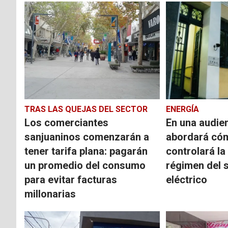
TRAS LAS QUEJAS DEL SECTOR
ENERGÍA
Los comerciantes
En una audien
sanjuaninos comenzarán a
abordará có
tener tarifa plana: pagarán
controlará la 
un promedio del consumo
régimen del 
para evitar facturas
eléctrico
millonarias