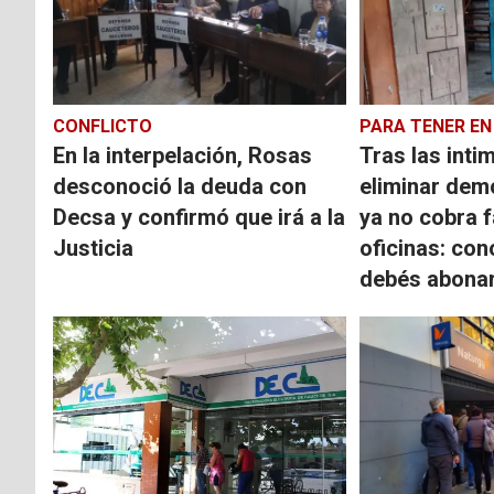
CONFLICTO
PARA TENER EN
En la interpelación, Rosas
Tras las inti
desconoció la deuda con
eliminar dem
Decsa y confirmó que irá a la
ya no cobra 
Justicia
oficinas: co
debés abona