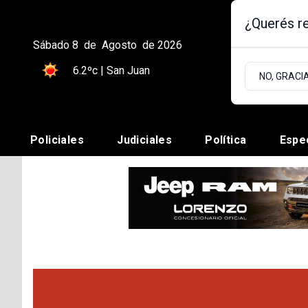
¿Querés re
Sábado 8
de
Agosto
de 2026
6.2ºc | San Juan
NO, GRACI
Policiales
Judiciales
Política
Espe