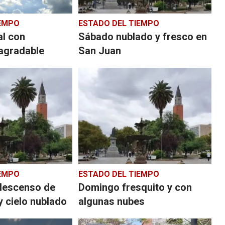
IEMPO
ESTADO DEL TIEMPO
l con
Sábado nublado y fresco en
agradable
San Juan
IEMPO
ESTADO DEL TIEMPO
descenso de
Domingo fresquito y con
y cielo nublado
algunas nubes