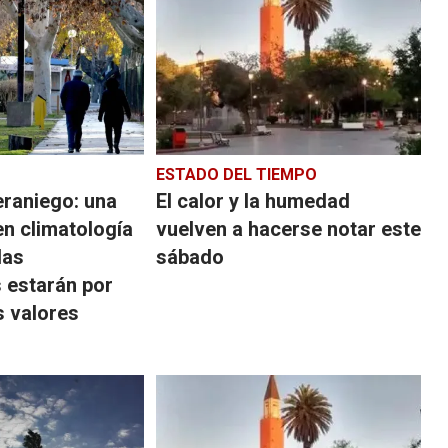
ESTADO DEL TIEMPO
eraniego: una
El calor y la humedad
en climatología
vuelven a hacerse notar este
las
sábado
 estarán por
s valores