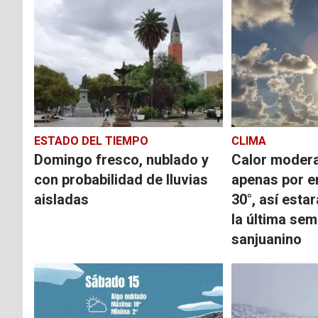
ESTADO DEL TIEMPO
CLIMA
Domingo fresco, nublado y
Calor moder
con probabilidad de lluvias
apenas por e
aisladas
30°, así esta
la última se
sanjuanino