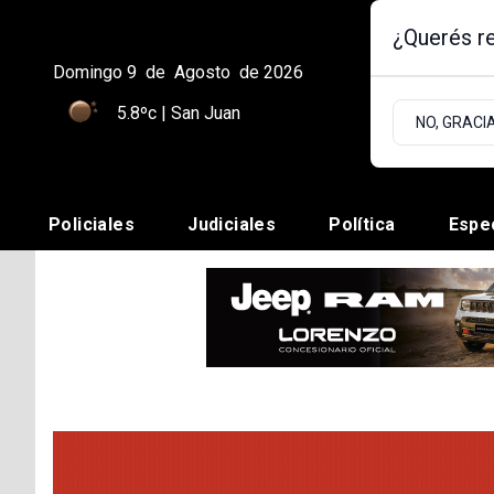
¿Querés re
Domingo 9
de
Agosto
de 2026
5.8ºc | San Juan
NO, GRACI
Policiales
Judiciales
Política
Espe