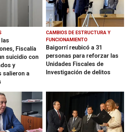
S
CAMBIOS DE ESTRUCTURA Y
 las
FUNCIONAMIENTO
Baigorrí reubicó a 31
nes, Fiscalía
personas para reforzar las
un suicidio con
Unidades Fiscales de
ados y
Investigación de delitos
 salieron a
s