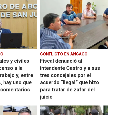
SO
CONFLICTO EN ANGACO
les y civiles
Fiscal denunció al
censo a la
intendente Castro y a sus
abajo y, entre
tres concejales por el
s, hay uno que
acuerdo “ilegal” que hizo
 comentarios
para tratar de zafar del
juicio