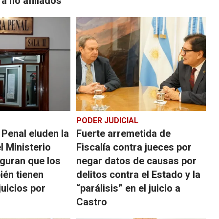
a no afiliados
PODER JUDICIAL
Penal eluden la
Fuerte arremetida de
l Ministerio
Fiscalía contra jueces por
eguran que los
negar datos de causas por
ién tienen
delitos contra el Estado y la
juicios por
“parálisis” en el juicio a
Castro