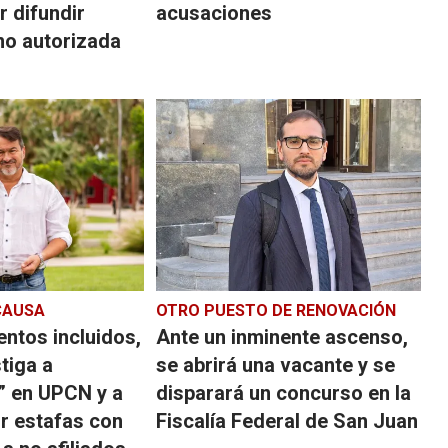
r difundir
acusaciones
no autorizada
CAUSA
OTRO PUESTO DE RENOVACIÓN
ntos incluidos,
Ante un inminente ascenso,
stiga a
se abrirá una vacante y se
” en UPCN y a
disparará un concurso en la
r estafas con
Fiscalía Federal de San Juan