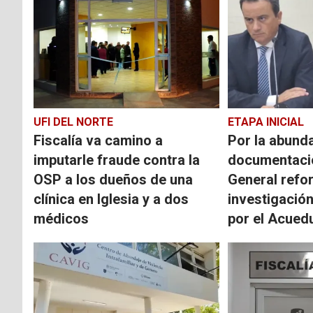
UFI DEL NORTE
ETAPA INICIAL
Fiscalía va camino a
Por la abund
imputarle fraude contra la
documentación
OSP a los dueños de una
General refor
clínica en Iglesia y a dos
investigación
médicos
por el Acued