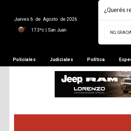
¿Querés re
Jueves 6
de
Agosto
de 2026
17.3ºc | San Juan
NO, GRACI
Policiales
Judiciales
Política
Espe